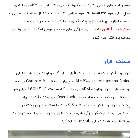
مسیریاب های کابلی شرکت میکروتیک می باشد.این دستگاه بر پایه ی
مدل قبلی خود RB1100AHx2 خود طراحی شده است که از لحاظ نرم افزاری و
سخت افزاری بهینه سازی چشمگیری پیدا کرده است .در این مطلب
میکروتیک آنلاین
به بررسی ویژگی های جدید و برخی امکانات این روتر پر
قدرت پرداخته می شود .
سخت افزار
این روتر قدرتمند به لحاظ سخت افزاری از یک پردازنده چهار هسته ای
Annapurna Alpine مدل AL21400 با چهار هسته ی Cortex A15 بهره می
برد. معماری این پردازنده ARM می باشد که سرعت آن 1.4GHZ برای هر
هسته می باشد. با احتساب توان Overclock پردازنده ، قدرت نهایی
پردازش این روتر قدرتمند تا تا 7.5 گیگابیت یا 5.5 میلیون پکت در هر
ثانیه می رسد. از دیگر ویژگی های سخت افزاری این مسیریاب میتوان به
رم 1Gb و حافظه داخلی 128Mb اشاره کرد.