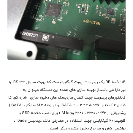
RB1100AHx4 یک روتر با 13 پورت گیگابیتیست که پورت سریال RS232 را
نیز دارا می باشد.از بهینه سازی های عمده این دستگاه میتوان به
کانکتورهای پرسرعت جهت اتصال هاردیسک های ذخیره سازی اشاره کرد که
شامل 2 کانکتور SATA 3 – 2 * 2.5inch و دو زبانه M.2 سازگار با SATA (
پشتیبانی از 2242، 2260 ، 2280 وM-key ) برای نصب حافظه SSD با
ظرفیت 60 گیگابایتی جهت استفاده در مصارفی مانند دیتابیس Dude ،
پراکسی کش و هر نوع دخیره فشرده دیگر است .