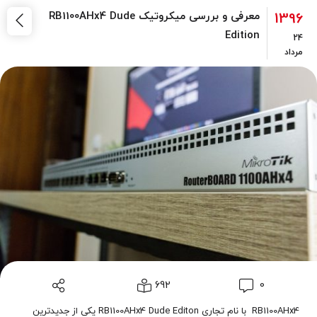
1396
معرفی و بررسی میکروتیک RB1100AHx4 Dude
Edition
24
مرداد
692
0
RB1100AHx4 با نام تجاری RB1100AHx4 Dude Editon یکی از جدیدترین