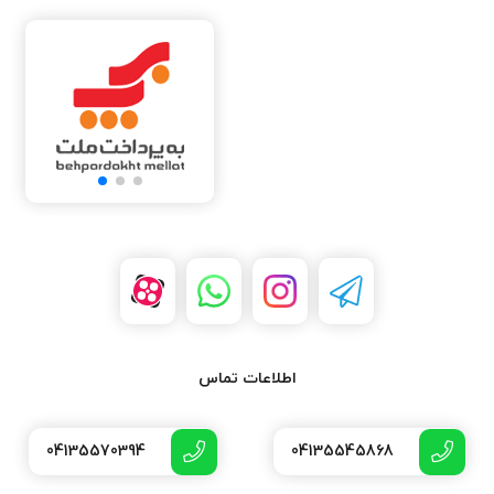
اطلاعات تماس
04135570394
04135545868