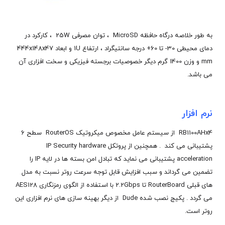
به طور خلاصه درگاه حافظه MicroSD ، توان مصرفی 25W ، کارکرد در
دمای محیطی 30- تا 60+ درجه سانتیگراد ، ارتفاع 1U و ابعاد 444x148x47
mm و وزن 1400 گرم دیگر خصوصیات برجسته فیزیکی و سخت افزاری آن
می باشد.
نرم افزار
RB1100AHx4 از سیستم عامل مخصوص میکروتیک RouterOS سطح 6
پشتیبانی می کند . همچنین از پروتکل IP Security hardware
acceleration پشتیبانی می نماید که تبادل امن بسته ها در لایه IP را
تضمین می گرداند و سبب افزایش قابل توجه سرعت روتر نسبت به مدل
های قبلی RouterBoard تا 2.2Gbps با استفاده از الگوی رمزنگاری AES128
می گردد . پکیج نصب شده Dude از دیگر بهینه سازی های نرم افزاری این
روتر است.