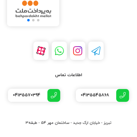
اطلاعات تماس
04135570394
04135545868
تبریز - خیابان ارک جدید - ساختمان مهر 54 - طبقه3