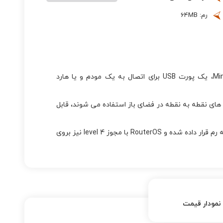
رم: 64MB
روتربرد RB433UL از محصولات میکروتیک دارای 3 اسلات MiniPCI، یک پورت USB برای اتصال به یک مودم و یا هارد
اههایی که به عنوان Access Point برای لینک های نقطه به نقطه در فضای باز استفاده می شوند، قابل
برروی این برد پردازنده Atheros با سرعت 300MHz و 64MB حافظه رم قرار داده شده و RouterOS با مجوز level 4 نیز بروی
نمودار قیمت