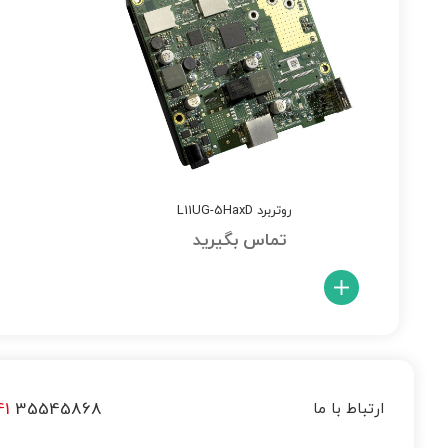
روتربرد L11UG-5HaxD
تماس بگیرید
41
35545868
ارتباط با ما