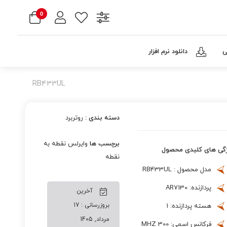
0
ی
دانلود نرم افزار
RB433UL
دسته بندی :
روتربرد
برچسب ها
وایرلس نقطه به
گی های کلیدی محصول
نقطه
مدل محصول : RB433UL
پردازنده: AR7130
آخرین
بروزرسانی : 17
هسته پردازنده: 1
مرداد, 1405
فرکانس اسمی: 300 MHZ