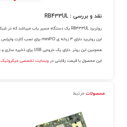
نقد و بررسی :
RB433UL
روتربرد RB433UL یک دستگاه مسیر یاب میباشد که در شبکه های داخلی و بیرونی کاربرد دارد.
این روتربرد دارای 3 زبانه ی miniPCI برای نصب کازت وایرلس با استاندارد 802.11 میباشد.
همچنین این روتر دارای یک خروجی USB برای ذخیره سازی و یا متصل کردن مودم 3G , پردازنده 300MHz تک هسته ایی و 3 پورت اترنت از نوع 10/100 میباشد .
این محصول با قیمت رقابتی در
وبسایت تخصصی میکروتیک
(
محصولات
مرتبط