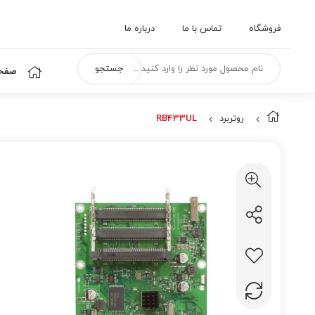
فروشگاه
تماس با ما
درباره ما
جستجو
صفحه
روتربرد
RB433UL