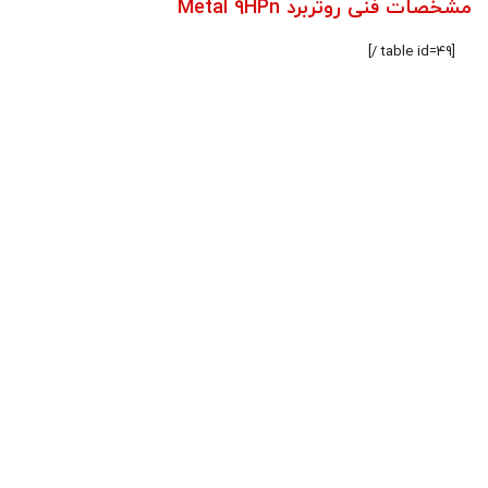
مشخصات فنی روتربرد Metal 9HPn
[table id=49 /]
Metal 9HPn
۰
تومان
ناموجود
آخرین بروزرسانی : 18 مرداد, 1405
توضیح کوتاه
محصول
دسته:
تجهیزات وایرلس