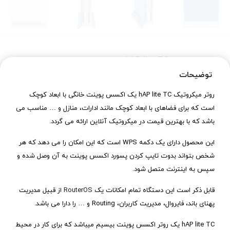
روتر میکروتیک hAP lite TC
توضیحات
۰
تومان
روتر میکروتیک hAP lite TC یک اکسس پوینت خانگی با ابعاد کوچک
ناموجود
است که برای فضاهای با ابعاد کوچک مانند ادارات، منازل و … مناسب می
آخرین بروزرسانی : 18 مرداد, 1405
باشد که با بهترین قیمت در میکروتیک آنلاین ارائه می گردد.
این محصول دارای یک دکمه WPS است که این امکان را می دهد که هر
شخص بتواند بدوت تایپ کردن پسورد اکسس پوینت به آن وصل شده و
ویژگی‌های کلیدی
محصول
سپس به اینترنت متصل شود.
مناسب برای ادارات و منازل
قابل ذکر است این دستگاه تمام امکانات یک
RouterOS
از قبیل مدیریت
به صرفه ترین اکسس پوینت موجود در بازار
پهنای باند، فایروال، مدیریت کاربران، Routing و … را دارا می باشد.
پردازنده QCA9533
فرکانس اسمی 650MHz
hAP lite TC یک روتر اکسس پوینت بیسیم میباشد که برای کار در محیط