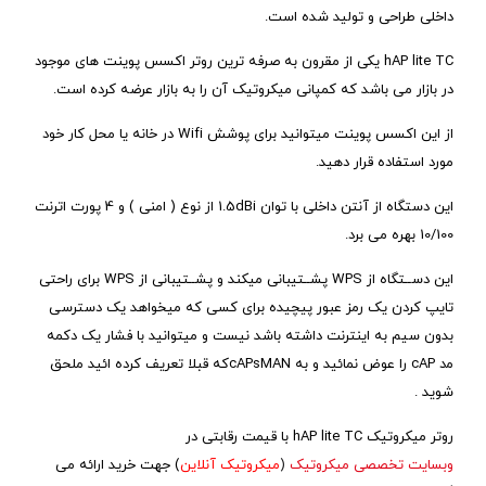
رم 32MB
داخلی طراحی و تولید شده است.
hAP lite TC یکی از مقرون به صرفه ترین روتر اکسس پوینت های موجود
در بازار می باشد که کمپانی میکروتیک آن را به بازار عرضه کرده است.
توضیح کوتاه
محصول
از این اکسس پوینت میتوانید برای پوشش Wifi در خانه یا محل کار خود
مورد استفاده قرار دهید.
روتر میکروتیک hAP lite TC یک اکسس پوینت خانگی با ابعاد کوچک است
این دستگاه از آنتن داخلی با توان 1.5dBi از نوع ( امنی ) و 4 پورت اترنت
که برای فضاهای با ابعاد کوچک مانند ادارات، منازل و … مناسب می باشد.
10/100 بهره می برد.
این محصول دارای یک دکمه WPS است که این امکان را می دهد که هر
شخص بتواند بدوت تایپ کردن پسورد اکسس پوینت به آن وصل شده و
اﯾﻦ دﺳــﺘﮕﺎه از WPS ﭘﺸــﺘﯿﺒﺎﻧﯽ ﻣﯿﮑﻨﺪ و ﭘﺸــﺘﯿﺒﺎﻧﯽ از WPS ﺑﺮای راﺣﺘﯽ
سپس به اینترنت متصل شود.
ﺗﺎﯾﭗ ﮐﺮدن ﯾﮏ رﻣﺰ ﻋﺒﻮر ﭘﯿﭽﯿﺪه ﺑﺮای ﮐﺴﯽ ﮐﻪ ﻣﯿﺨﻮاﻫﺪ ﯾﮏ دﺳﺘﺮﺳﯽ
ﺑﺪون ﺳﯿﻢ ﺑﻪ اﯾﻨﺘﺮﻧﺖ داﺷﺘﻪ ﺑﺎﺷﺪ ﻧﯿﺴﺖ و ﻣﯿﺘﻮاﻧﯿﺪ ﺑﺎ ﻓﺸﺎر ﯾﮏ دﮐﻤﻪ
روتر میکروتیک hAP lite TC از نظر سخت افزاری دارای یک پردازنده با سرعت
ﻣد cAP را عوض نمائید و به cAPsMANکه قبلا تعریف کرده ائید ملحق
650MHz، رم 32 مگابایت، کارت وایرلس داخلی Dual Chain در باند 2.4
شوید .
گیگاهرتز، 4 پورت 10/100 و یک پورت USB است.
روتر میکروتیک hAP lite TC با قیمت رقابتی در
RouterOS این دستگاه از لایسنس Level 4 پشتیبانی می کند.
وبسایت تخصصی میکروتیک
(
میکروتیک آنلاین
) جهت خرید ارائه می