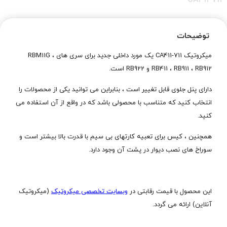
CA411-711
۰
تومان
توضیحات
ناموجود
میکروتیک CA411-711 یک مورد داخلی جدید برای سری های RBM11G ،
آخرین بروزرسانی : 18 مرداد, 1405
RB411 ، RB911 ، RB912 و RB922 است.
دارای پنل جلوی قابل تغییر است ، بنابراین می توانید یکی از محصولات را
ویژگی‌های کلیدی
محصول
انتخاب کنید که متناسب با محصولی باشد که در واقع از آن استفاده می
کنید.
مدل محصول: S+DA0003
طول: 3 متر
همچنین ، کیس برای تعبیه کارتهای بی سیم با قدرت بالا بیشتر است و
سوراخ های نصب دیوار در پشت آن وجود دارد.
توضیح کوتاه
محصول
این محصول با قیمت رقابتی در
وبسایت تخصصی میکروتیک
(میکروتیک
آنلاین) ارائه می گردد.
یک مورد داخلی جدید برای سری های RBM11G ، RB411 ، RB911 ، RB912 و
RB922 است.