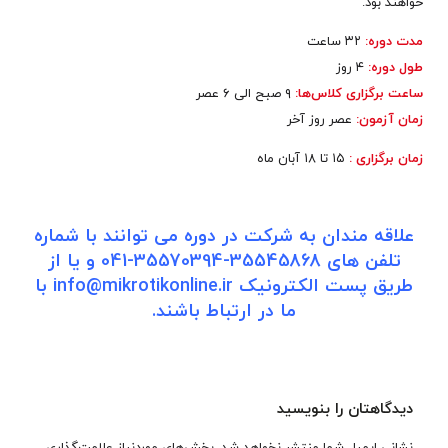
خواهند بود.
مدت دوره:
۳۲ ساعت
طول دوره:
۴ روز
ساعت برگزاری کلاس‌ها:
۹ صبح الی ۶ عصر
زمان آزمون:
عصر روز آخر
زمان برگزاری :
۱۵ تا ۱۸ آبان ماه
علاقه مندان به شرکت در دوره می توانند با شماره
تلفن های 35545868-35570394-041 و یا از
طریق پست الکترونیک info@mikrotikonline.ir با
ما در ارتباط باشند.
دیدگاهتان را بنویسید
نشانی ایمیل شما منتشر نخواهد شد.
بخش‌های موردنیاز علامت‌گذاری