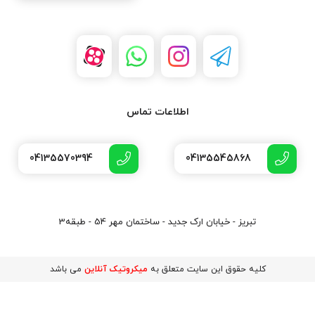
اطلاعات تماس
04135570394
04135545868
تبریز - خیابان ارک جدید - ساختمان مهر 54 - طبقه3
کلیه حقوق این سایت متعلق به
میکروتیک آنلاین
می باشد