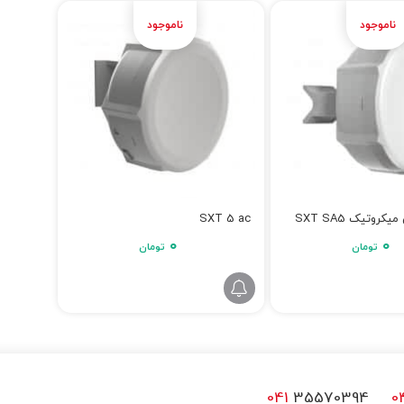
کروتیک SXT SA5
SXT 5 ac
۰
۰
تومان
تومان
041
35570394
0