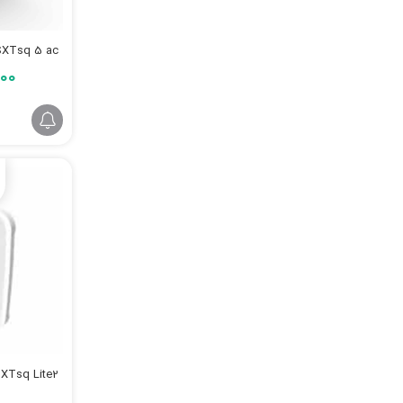
SXTsq 5 ac
۹۰۰
XTsq Lite2