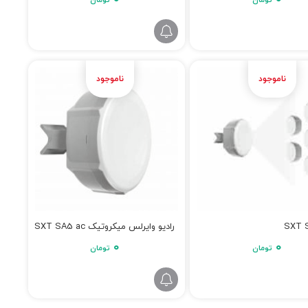
تومان
تومان
SXT S
رادیو وایرلس میکروتیک SXT SA5 ac
۰
۰
تومان
تومان