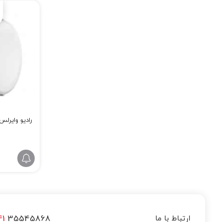
رادیو وایرلس می
41
35545868
ارتباط با ما