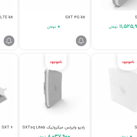
LTE kit
SXT 4G kit
۰
۱۱,۵۲۵,
تومان
تومان
S
رادیو وایرلس میکروتیک SXTsq Lite5
SXT 6
۸,۰۳۷,۹۰۰
۰